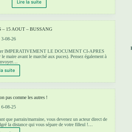
Lire la suite
S.O.S
:
hérisson
en
détresse !
– 15 AOUT – BUSSANG
3-08-26
us retourner IMPERATIVEMENT LE DOCUMENT CI-APRES
ar le maire avant le marché aux puces). Pensez également à
envoyer…
la suite
MARCHE
AUX
PUCES
–
15
pas comme les autres !
AOUT
–
6-08-25
BUSSANG
ant que parrain/marraine, vous devenez un acteur direct de
lgré la distance qui vous sépare de votre filleul !…