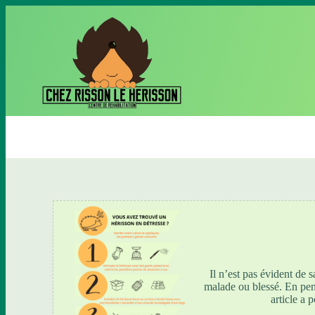
P
a
s
s
e
r
a
u
c
o
n
t
e
n
u
Il n’est pas évident de
malade ou blessé. En pensa
article a 