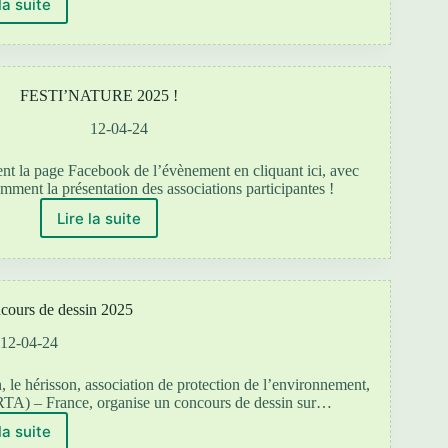
la suite
PARRAINAGE,
un
don
pas
comme
FESTI’NATURE 2025 !
les
autres
12-04-24
!
nt la page Facebook de l’évènement en cliquant ici, avec
amment la présentation des associations participantes !
Lire la suite
FESTI’NATURE
2025
!
cours de dessin 2025
12-04-24
le hérisson, association de protection de l’environnement,
 RTA) – France, organise un concours de dessin sur…
la suite
Règlement