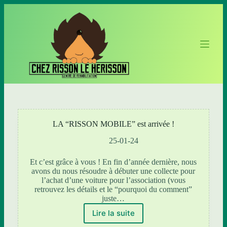
P
a
s
s
e
r
a
u
c
o
n
t
e
LA “RISSON MOBILE” est arrivée !
n
u
25-01-24
Et c’est grâce à vous ! En fin d’année dernière, nous
avons du nous résoudre à débuter une collecte pour
l’achat d’une voiture pour l’association (vous
retrouvez les détails et le “pourquoi du comment”
juste…
Lire la suite
LA
“RISSON