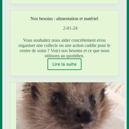
MOBILE”
est
arrivée
Nos besoins : alimentation et matériel
!
2-01-24
Vous souhaitez nous aider concrètement et/ou
organiser une collecte ou une action caddie pour le
centre de soins ? Voici nos besoins et ce que nous
utilisons au quotidien.
Lire la suite
Nos
besoins
:
alimentation
et
matériel