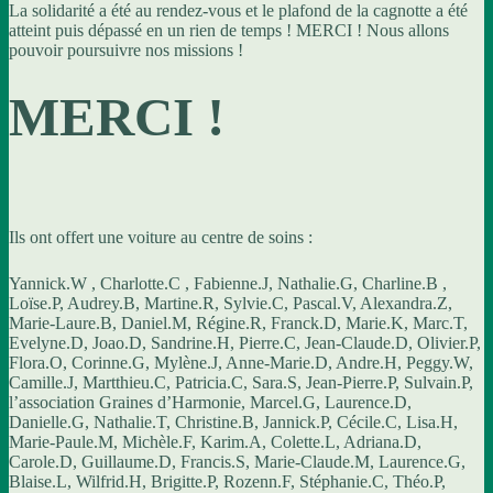
La solidarité a été au rendez-vous et le plafond de la cagnotte a été
atteint puis dépassé en un rien de temps ! MERCI ! Nous allons
pouvoir poursuivre nos missions !
MERCI !
Ils ont offert une voiture au centre de soins :
Yannick.W , Charlotte.C , Fabienne.J, Nathalie.G, Charline.B ,
Loïse.P, Audrey.B, Martine.R, Sylvie.C, Pascal.V, Alexandra.Z,
Marie-Laure.B, Daniel.M, Régine.R, Franck.D, Marie.K, Marc.T,
Evelyne.D, Joao.D, Sandrine.H, Pierre.C, Jean-Claude.D, Olivier.P,
Flora.O, Corinne.G, Mylène.J, Anne-Marie.D, Andre.H, Peggy.W,
Camille.J, Martthieu.C, Patricia.C, Sara.S, Jean-Pierre.P, Sulvain.P,
l’association Graines d’Harmonie, Marcel.G, Laurence.D,
Danielle.G, Nathalie.T, Christine.B, Jannick.P, Cécile.C, Lisa.H,
Marie-Paule.M, Michèle.F, Karim.A, Colette.L, Adriana.D,
Carole.D, Guillaume.D, Francis.S, Marie-Claude.M, Laurence.G,
Blaise.L, Wilfrid.H, Brigitte.P, Rozenn.F, Stéphanie.C, Théo.P,