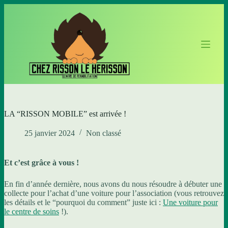
P
a
s
s
e
r
a
u
c
o
n
t
LA “RISSON MOBILE” est arrivée !
e
n
25 janvier 2024
Non classé
u
Et c’est grâce à vous !
En fin d’année dernière, nous avons du nous résoudre à débuter une
collecte pour l’achat d’une voiture pour l’association (vous retrouvez
les détails et le “pourquoi du comment” juste ici :
Une voiture pour
le centre de soins
!).