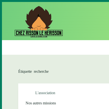
P
a
s
s
e
r
a
u
c
o
n
t
e
n
u
Étiquette
recherche
L'association
Nos autres missions