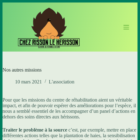
P
a
s
s
e
r
a
u
c
o
n
t
Nos autres missions
e
n
10 mars 2021
L'association
u
Pour que les missions du centre de réhabilitation aient un véritable
impact, et afin de pouvoir espérer des améliorations pour l’espèce, il
nous a semblé essentiel de les accompagner d’un panel d’actions en
dehors des soins directes aux hérissons.
Traiter le problème à la source
c’est, par exemple, mettre en place
différentes actions telles que la plantation de haies, la sensibilisation