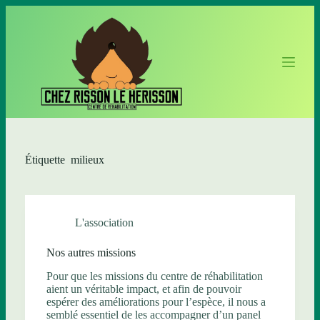
P
a
s
s
e
r
a
u
c
o
n
t
Étiquette
milieux
e
n
u
L'association
Nos autres missions
Pour que les missions du centre de réhabilitation
aient un véritable impact, et afin de pouvoir
espérer des améliorations pour l’espèce, il nous a
semblé essentiel de les accompagner d’un panel