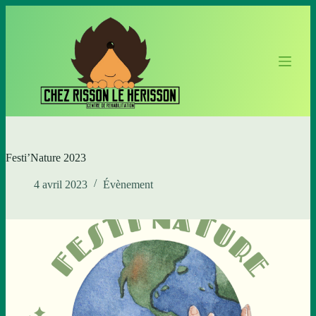
P
a
s
s
e
r
a
u
c
o
n
t
Festi’Nature 2023
e
n
4 avril 2023
Évènement
u